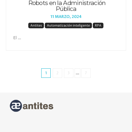
Robots en la Administración
Pública
11 MARZO, 2024
Antites
Automatización inteligente
RPA
El …
1
2
3
...
7