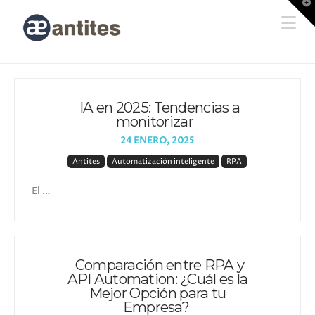
T
t
Na
W
IA en 2025: Tendencias a
monitorizar
24 ENERO, 2025
Antites
Automatización inteligente
RPA
El …
Comparación entre RPA y
API Automation: ¿Cuál es la
Mejor Opción para tu
Empresa?