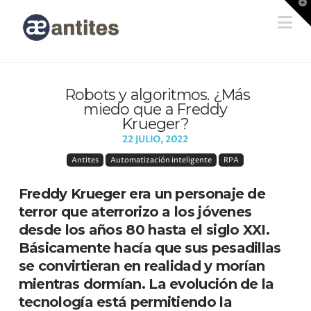
T
t
Na
W
Robots y algoritmos. ¿Más
miedo que a Freddy
Krueger?
22 JULIO, 2022
Antites
Automatización inteligente
RPA
Freddy Krueger
era un personaje de
terror que aterrorizo a los jóvenes
desde los años 80 hasta el siglo XXI.
Básicamente hacía que sus pesadillas
se convirtieran en realidad y morían
mientras dormían. La evolución de la
tecnología está permitiendo la