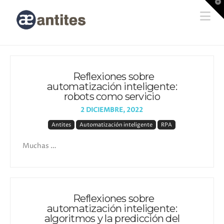
T
t
Na
W
Reflexiones sobre
automatización inteligente:
robots como servicio
2 DICIEMBRE, 2022
Antites
Automatización inteligente
RPA
Muchas …
Reflexiones sobre
automatización inteligente:
algoritmos y la predicción del